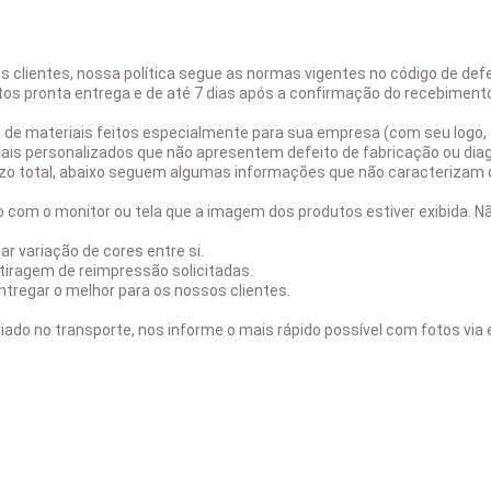
 clientes, nossa política segue as normas vigentes no código de def
utos pronta entrega e de até 7 dias após a confirmação do recebimen
m de materiais feitos especialmente para sua empresa (com seu log
ais personalizados que não apresentem defeito de fabricação ou dia
zo total, abaixo seguem algumas informações que não caracterizam d
do com o monitor ou tela que a imagem dos produtos estiver exibida. 
 variação de cores entre si.
tiragem de reimpressão solicitadas.
ntregar o melhor para os nossos clientes.
riado no transporte, nos informe o mais rápido possível com fotos v